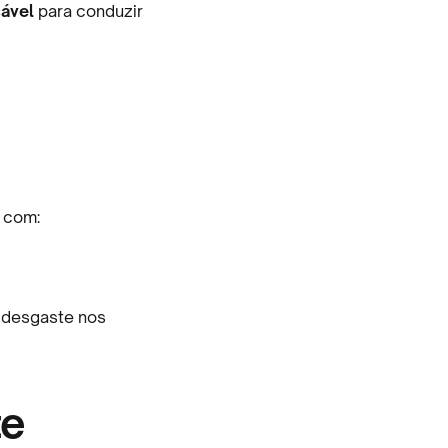
cável
para conduzir
 com:
r desgaste nos
te