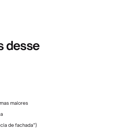
s desse
lemas maiores
ça
ncia de fachada”)