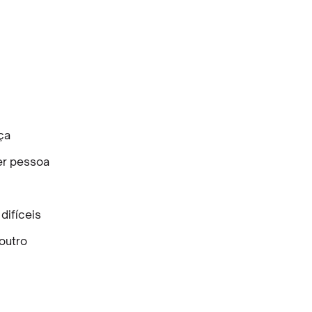
ça
er pessoa
difíceis
 outro