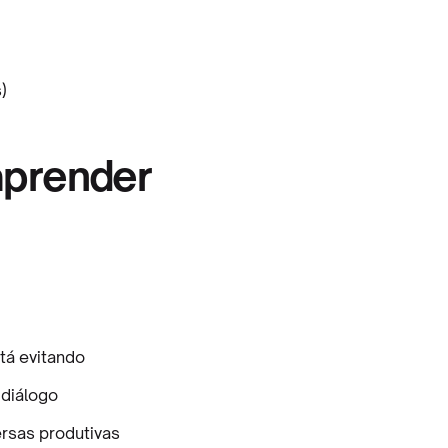
)
aprender
stá evitando
diálogo
ersas produtivas