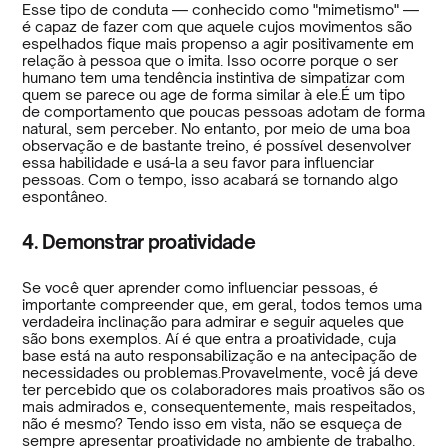
Esse tipo de conduta — conhecido como "mimetismo" —
é capaz de fazer com que aquele cujos movimentos são
espelhados fique mais propenso a agir positivamente em
relação à pessoa que o imita. Isso ocorre porque o ser
humano tem uma tendência instintiva de simpatizar com
quem se parece ou age de forma similar à ele.É um tipo
de comportamento que poucas pessoas adotam de forma
natural, sem perceber. No entanto, por meio de uma boa
observação e de bastante treino, é possível desenvolver
essa habilidade e usá-la a seu favor para influenciar
pessoas. Com o tempo, isso acabará se tornando algo
espontâneo.
4. Demonstrar proatividade
Se você quer aprender como influenciar pessoas, é
importante compreender que, em geral, todos temos uma
verdadeira inclinação para admirar e seguir aqueles que
são bons exemplos. Aí é que entra a proatividade, cuja
base está na auto responsabilização e na antecipação de
necessidades ou problemas.Provavelmente, você já deve
ter percebido que os colaboradores mais proativos são os
mais admirados e, consequentemente, mais respeitados,
não é mesmo? Tendo isso em vista, não se esqueça de
sempre apresentar proatividade no ambiente de trabalho.