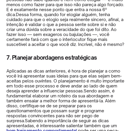
menos como fazer para que isso não pareça algo forçado.
E é exatamente nesse ponto que entra a nossa 6º
dica.Dessa forma, quando for elogiar alguém, tenha
cuidado para que o elogio seja realmente sincero, afinal, a
intenção é validar o que a pessoa sente sobre si e não
criar uma dúvida sobre a veracidade do que foi dito. Ao
fazer isso — sem exageros ou bajulações —, você
certamente fará com que o interlocutor fique mais
suscetível a aceitar o que você diz. Incrível, não é mesmo?
7. Planejar abordagens estratégicas
Aplicadas as dicas anteriores, é hora de planejar a como
você irá apresentar suas ideias para que elas sejam bem-
aceitas pelos ouvintes. O planejamento é muito importante
em todo esse processo e deve andar ao lado de quem
deseja aprender a influenciar pessoas.Sendo assim, é
fundamental elaborar um roteiro da sua abordagem e
também ensaiar a melhor forma de apresentá-la. Além
disso, certifique-se de se preparar para os
questionamentos que possam surgir e programe
respostas convincentes para não ser pego de
surpresa.Sabendo a importância de seguir as dicas
apresentadas, é interessante salientar também que um
bom treinamento comportamental
pode ser uma peça-