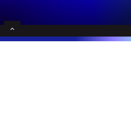
Educação Executiva, Cursos e MBA's que desenvolvem líderes e potencial humano.
Entrar em Contato
DESCOBRIR
CASES