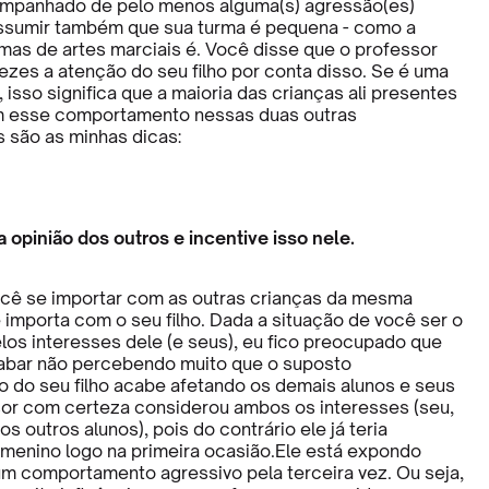
ompanhado de pelo menos alguma(s) agressão(es)
 assumir também que sua turma é pequena - como a
rmas de artes marciais é. Você disse que o professor
zes a atenção do seu filho por conta disso. Se é uma
isso significa que a maioria das crianças ali presentes
 esse comportamento nessas duas outras
 são as minhas dicas:
 opinião dos outros e incentive isso nele.
você se importar com as outras crianças da mesma
 importa com o seu filho. Dada a situação de você ser o
los interesses dele (e seus), eu fico preocupado que
abar não percebendo muito que o suposto
do seu filho acabe afetando os demais alunos e seus
sor com certeza considerou ambos os interesses (seu,
os outros alunos), pois do contrário ele já teria
menino logo na primeira ocasião.Ele está expondo
um comportamento agressivo pela terceira vez. Ou seja,