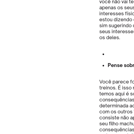
você não vai te
apenas os seus 
interesses fís
estou dizendo q
sim sugerindo 
seus interess
os deles.
Pense sobr
Você parece fo
treinos. É iss
temos aqui é so
consequências 
determinada ac
com os outros 
consiste não a
seu filho machu
consequências.P