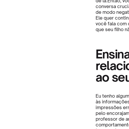
de lá.Então, v
conversa cruci
de modo negati
Ele quer conti
você fala com o
que seu filho n
Ensin
relac
ao seu
Eu tenho algum
às informaçõe
impressões err
pelo encorajam
professor de a
comportamento 