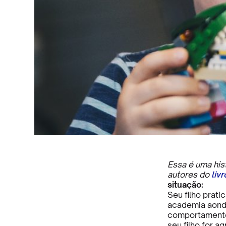
Essa é uma his
autores do
liv
situação:
Seu filho prati
academia aonde
comportamentos
seu filho for a