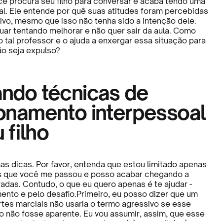
ocê procura seu filho para conversar e acaba tendo uma
al. Ele entende por quê suas atitudes foram percebidas
vo, mesmo que isso não tenha sido a intenção dele.
nuar tentando melhorar e não quer sair da aula. Como
 tal professor e o ajuda a enxergar essa situação para
ão seja expulso?
ando técnicas de
ionamento interpessoal
 filho
as dicas. Por favor, entenda que estou limitado apenas
s que você me passou e posso acabar chegando a
adas. Contudo, o que eu quero apenas é te ajudar -
ento e pelo desafio.Primeiro, eu posso dizer que um
rtes marciais não usaria o termo agressivo se esse
não fosse aparente. Eu vou assumir, assim, que esse