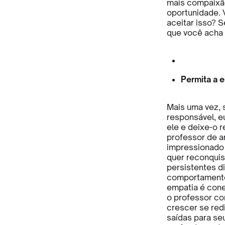
mais compaixão
oportunidade. 
aceitar isso? 
que você acha 
Permita a e
Mais uma vez, 
responsável, e
ele e deixe-o r
professor de a
impressionado 
quer reconquis
persistentes d
comportamento 
empatia é cone
o professor co
crescer se red
saídas para se