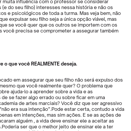
r muita influência com o professor se considerar
(e do seu filho) interesses nessa história e não os
icos e psicológicos de toda a turma. Mas veja bem, não
ue expulsar seu filho seja a única opção viável, mas
que se você quer que os outros se importem com os
es você precisa se comprometer a assegurar também
e o que você REALMENTE deseja.
cado em assegurar que seu filho não será expulso dos
o mesmo que você realmente quer? O problema que
bre ajuda-lo a aprender sobre a vida e as
de se fazer algo errado ou sobre ficar em uma
ademia de artes marciais? Você diz que ser agressivo
"não era sua intenção”.Pode estar certa, contudo a vida
penas em intenções, mas sim ações. E se as ações de
caram alguém , a vida deve ensinar ele a aceitar as
oderia ser que o melhor jeito de ensinar ele a ter