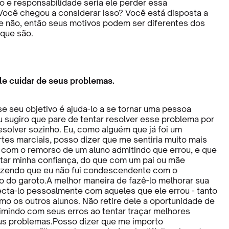
 e responsabilidade seria ele perder essa
Você chegou a considerar isso? Você está disposta a
Se não, então seus motivos podem ser diferentes dos
que são.
le cuidar de seus problemas.
se seu objetivo é ajuda-lo a se tornar uma pessoa
u sugiro que pare de tentar resolver esse problema por
esolver sozinho. Eu, como alguém que já foi um
rtes marciais, posso dizer que me sentiria muito mais
com o remorso de um aluno admitindo que errou, e que
tar minha confiança, do que com um pai ou mãe
izendo que eu não fui condescendente com o
do garoto.A melhor maneira de fazê-lo melhorar sua
cta-lo pessoalmente com aqueles que ele errou - tanto
mo os outros alunos. Não retire dele a oportunidade de
imindo com seus erros ao tentar traçar melhores
us problemas.Posso dizer que me importo