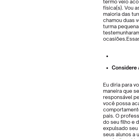
termo veio ac
física(s). Vou
maioria das tu
chamou duas ve
turma pequena, 
testemunharam
ocasiões.Essas
Considere a
Eu diria para 
maneira que se
responsável pe
você possa ac
comportamento 
pais. O profes
do seu filho e d
expulsado seu 
seus alunos a 