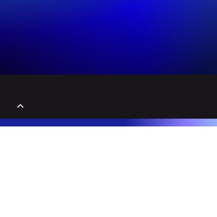
Educação Executiva, Cursos e MBA's que desenvolvem líderes e potencial humano.
Entrar em Contato