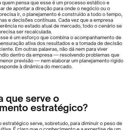
a quem pensa que esse é um processo estático e
sar de apontar a direção para onde o negócio ou o
recisa ir, o planejamento é construído a todo o tempo,
has e decisões contínuas. Cada vez que a empresa
ferência no estado atual de mercado, todo o cenário se
 precisa ser recalculada.
esse é um esforço que combina o acompanhamento de
mensuração ativa dos resultados e a tomada de decisão
ciente. Em outras palavras, não dá nem para viver
ndio dentro da empresa — resolvendo problemas que
menor previsão — nem elaborar um planejamento rígido
responde à dinâmica do mercado.
ra que serve o
amento estratégico?
 estratégico serve, sobretudo, para diminuir o peso de
uitiva. É claro que o conhecimento e a expertise de um