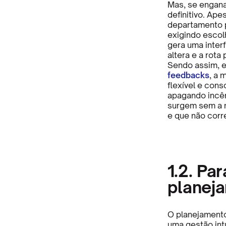
Mas, se engan
definitivo. Ape
departamento p
exigindo escol
gera uma inter
altera e a rota
Sendo assim, 
feedbacks
, a 
flexível e cons
apagando incê
surgem sem a 
e que não cor
1.2. Pa
planej
O planejamento
uma gestão int