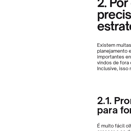
2. Po
preci
estra
Existem muitas
planejamento 
importantes en
vindos de fora
Inclusive, isso
2.1. Pr
para fo
É muito fácil o