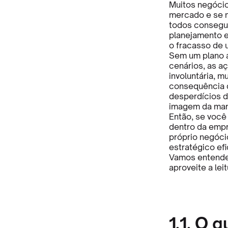
Muitos negóci
mercado e se m
todos consegue
planejamento e
o fracasso de
Sem um plano a
cenários, as 
involuntária, 
consequência d
desperdícios d
imagem da mar
Então, se você
dentro da emp
próprio negóci
estratégico efi
Vamos entende
aproveite a leit
1.1. O 