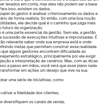
er levados em conta, mas eles não podem ser a base
Para isso, existem os dados.
papel do gestor é analisar criteriosamente os dados e
ário de forma realista. Só então, com uma boa noção
bilidades, ele decide qual é o caminho que julga mais
o futuro da organização.
 é uma parte essencial da gestão. Sem ele, a gestão
a sucessão de execuções intuitivas e improvisadas. É
 tão relevante saber onde sua empresa está e onde
efinindo metas que permitam construir essa realidade.
que alguns gestores encontrem dificuldade ao
anejamento estratégico, principalmente por ele exigir
ojeção e interpretação de cenários. Mas, com as dicas
sso a passo em mãos, você verá que esse plano nada
transformar em ações um desejo que vive na sua
bar uma série de iniciativas, como:
cativar a fidelidade dos clientes;
 diversifiquem os canais de venda;