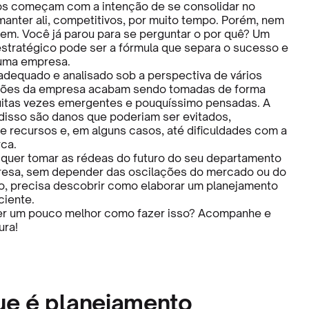
os começam com a intenção de se consolidar no
anter ali, competitivos, por muito tempo. Porém, nem
m. Você já parou para se perguntar o por quê? Um
stratégico pode ser a fórmula que separa o sucesso e
 uma empresa.
dequado e analisado sob a perspectiva de vários
ações da empresa acabam sendo tomadas de forma
muitas vezes emergentes e pouquíssimo pensadas. A
isso são danos que poderiam ser evitados,
e recursos e, em alguns casos, até dificuldades com a
ca.
 quer tomar as rédeas do futuro do seu departamento
resa, sem depender das oscilações do mercado ou do
o, precisa descobrir como elaborar um planejamento
ciente.
r um pouco melhor como fazer isso? Acompanhe e
ura!
que é planejamento