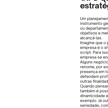
estraté
Um planejament
instrumento ge
ou departament
objetivos e me
alcançá-las.
Imagine que o 
empresa é o sh
script. Para is
empresa se enc
Alguns negócio
renome, por ex
presença em to
defendem profu
outras finalida
Quando pensamo
também é possí
dinamicidade e
exemplo. Já ou
seriedade, como