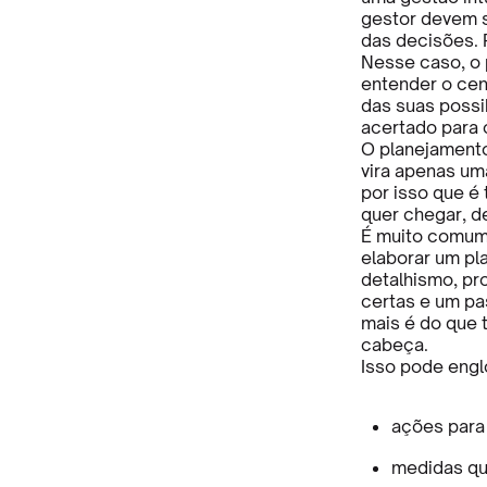
gestor devem s
das decisões. 
Nesse caso, o 
entender o cen
das suas possi
acertado para 
O planejamento
vira apenas um
por isso que é
quer chegar, d
É muito comum 
elaborar um pl
detalhismo, pr
certas e um pa
mais é do que 
cabeça.
Isso pode englo
ações para 
medidas que