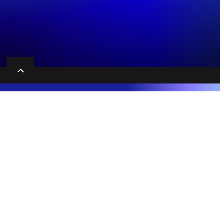
Educação Executiva, Cursos e MBA's que desenvolvem líderes e potencial humano.
Entrar em Contato