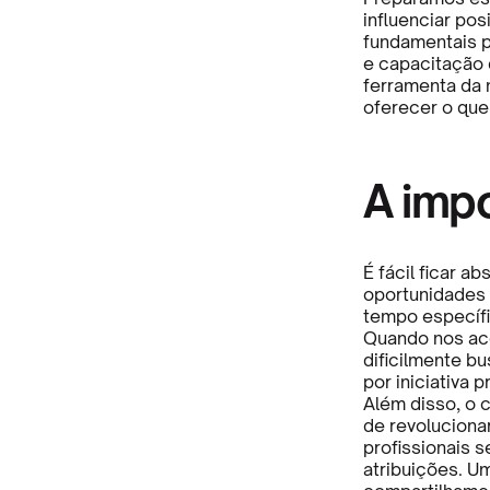
influenciar pos
fundamentais p
e capacitação d
ferramenta da 
oferecer o que
A impo
É fácil ficar a
oportunidades 
tempo específi
Quando nos ac
dificilmente b
por iniciativa p
Além disso, o 
de revoluciona
profissionais 
atribuições. Um