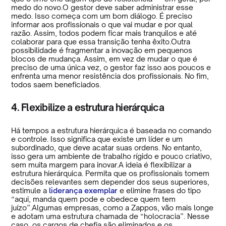
medo do novo.O gestor deve saber administrar esse
medo. Isso começa com um bom diálogo. É preciso
informar aos profissionais o que vai mudar e por qual
razão. Assim, todos podem ficar mais tranquilos e até
colaborar para que essa transição tenha êxito.Outra
possibilidade é fragmentar a inovação em pequenos
blocos de mudança. Assim, em vez de mudar o que é
preciso de uma única vez, o gestor faz isso aos poucos e
enfrenta uma menor resistência dos profissionais. No fim,
todos saem beneficiados.
4. Flexibilize a estrutura hierárquica
Há tempos a estrutura hierárquica é baseada no comando
e controle. Isso significa que existe um líder e um
subordinado, que deve acatar suas ordens. No entanto,
isso gera um ambiente de trabalho rígido e pouco criativo,
sem muita margem para inovar.A ideia é flexibilizar a
estrutura hierárquica. Permita que os profissionais tomem
decisões relevantes sem depender dos seus superiores,
estimule a
liderança exemplar
e elimine frases do tipo
“aqui, manda quem pode e obedece quem tem
juízo”.Algumas empresas, como a Zappos, vão mais longe
e adotam uma estrutura chamada de “holocracia”. Nesse
caso, os cargos de chefia são eliminados e os