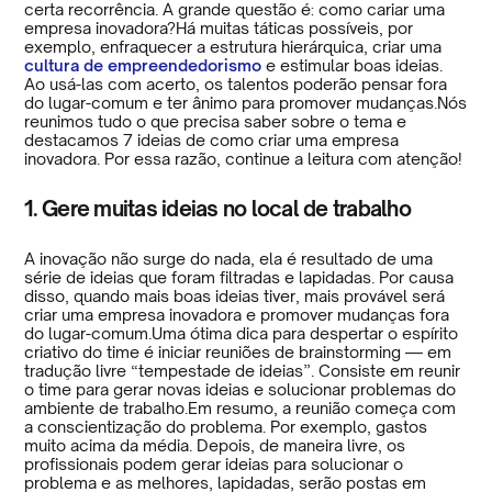
certa recorrência. A grande questão é: como cariar uma
empresa inovadora?Há muitas táticas possíveis, por
exemplo, enfraquecer a estrutura hierárquica, criar uma
cultura de empreendedorismo
e estimular boas ideias.
Ao usá-las com acerto, os talentos poderão pensar fora
do lugar-comum e ter ânimo para promover mudanças.Nós
reunimos tudo o que precisa saber sobre o tema e
destacamos 7 ideias de como criar uma empresa
inovadora. Por essa razão, continue a leitura com atenção!
1. Gere muitas ideias no local de trabalho
A inovação não surge do nada, ela é resultado de uma
série de ideias que foram filtradas e lapidadas. Por causa
disso, quando mais boas ideias tiver, mais provável será
criar uma empresa inovadora e promover mudanças fora
do lugar-comum.Uma ótima dica para despertar o espírito
criativo do time é iniciar reuniões de brainstorming — em
tradução livre “tempestade de ideias”. Consiste em reunir
o time para gerar novas ideias e solucionar problemas do
ambiente de trabalho.Em resumo, a reunião começa com
a conscientização do problema. Por exemplo, gastos
muito acima da média. Depois, de maneira livre, os
profissionais podem gerar ideias para solucionar o
problema e as melhores, lapidadas, serão postas em