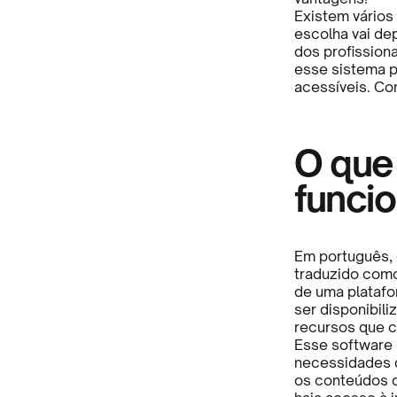
Existem vários
escolha vai de
dos profission
esse sistema p
acessíveis. Con
O que
funci
Em português,
traduzido como
de uma plataf
ser disponibili
recursos que 
Esse software 
necessidades 
os conteúdos d