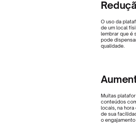
Reduçã
O uso da plata
de um local fís
lembrar que é 
pode dispensar
qualidade.
Aument
Muitas platafo
conteúdos com 
locais, na hora
de sua facilid
o engajamento