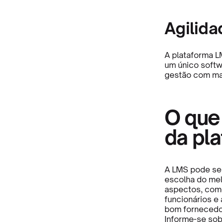
Agilid
A plataforma L
um único softw
gestão com mai
O que
da pl
A LMS pode ser
escolha do mel
aspectos, como 
funcionários e
bom fornecedor
Informe-se sob