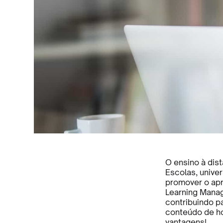
O ensino à dis
Escolas, unive
promover o apr
Learning Mana
contribuindo p
conteúdo de ho
vantagens!