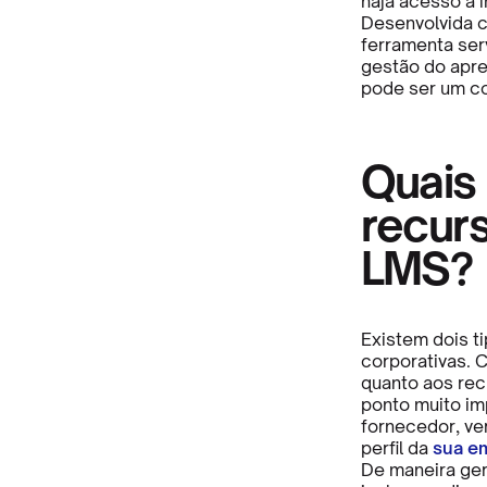
haja acesso à i
Desenvolvida 
ferramenta serv
gestão do apre
pode ser um co
Quais 
recur
LMS?
Existem dois t
corporativas. 
quanto aos rec
ponto muito im
fornecedor, ve
perfil da
sua e
De maneira ger