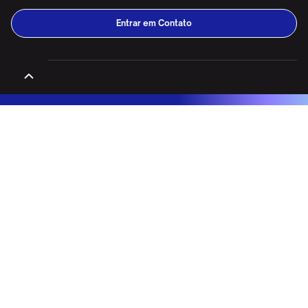
Entrar em Contato
DESCOBRIR
CASES
Desafios da Liderança
Órgão Público
Conversas Cruciais
Serviços Financeiros
Influência Crucial
Farmacêutico
O Poder do Hábito
Produtividade
Consciente
MBA's
Serviços