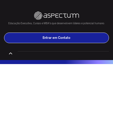
Educação Executiva, Cursos e MBA's que desenvolvem líderes e potencial humano.
Entrar em Contato
DESCOBRIR
CASES
Desafios da Liderança
Órgão Público
Conversas Cruciais
Serviços Financeiros
Influência Crucial
Farmacêutico
O Poder do Hábito