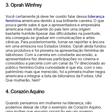
3. Oprah Winfrey
Você certamente já deve ter ouvido falar dessa
liderança
feminina
americana devido à sua brilhante carreira. O que
pouca gente sabe é que a apresentadora e empresária
americana mais influente do país tem uma origem
bastante humilde.Apesar das dificuldades na juventude,
ela conseguiu se graduar em comunicações e artes
cênicas. Para posteriormente, tornar-se repórter e âncora
em uma emissora nos Estados Unidos. Oprah ainda fundou
uma produtora e foi pioneira na apresentação feminina de
talkshows. Com a carreira em constante ascensão, a
apresentadora fez diversas participações no cinema e
consolidou a parceria com um canal da TV direcionado ao
público feminino.Outra curiosidade é que ela, com o seu
patrimônio mais que merecido, foi a primeira mulher negra
americana a integrar a lista de bilionários da Forbes. Ufa!
Que mulherão, hein?
4. Corazón Aquino
Quando pensamos em mulheres na liderança, não
podemos deixar de citar o exemplo de Corazón Aquino,
uma mulher que assumiu oposição em um governo