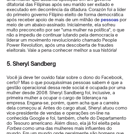
ditatorial das Filipinas após seu marido ser exilado e
executado em decorrência da ditadura. Corazón foi a líder
do primeiro governo Filipino eleito de forma democrática
após receber apoio de mais de um milhão de
pessoas
por
meio de um abaixo-assinado. Inicialmente, ela sofreu
muito preconceito por ser "uma mulher na política", o que
não a impediu de continuar lutando pela democracia e
liderar um movimento revolucionário chamado People
Power Revolution, após uma descoberta de fraudes
eleitorais. Vale a pena conhecer melhor a sua história!
5. Sheryl Sandberg
Você já deve ter ouvido falar sobre o dono do Facebook,
certo? Mas o que pouquíssimas pessoas sabem é que a
gestão operacional dessa rede social é ocupada por uma
mulher desde 2008. Sheryl Sandberg foi, inclusive, a
primeira mulher a ocupar o cargo de liderança na
empresa. Engana-se, porém, quem acha que a carreira
dela começou aí. Antes do cargo atual, Sheryl atuou como
vice-presidente de vendas e operações on-line na
conhecida Google e foi, também, chefe do Departamento
do Tesouro americano. Além disso, ela já foi eleita pela
Forbes
como uma das mulheres mais influentes do
mundo. Em um mundo onde geralmente são homens que