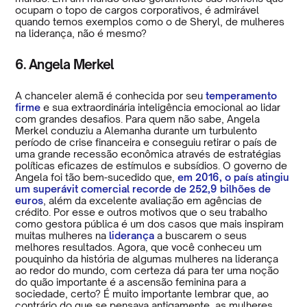
ocupam o topo de cargos corporativos, é admirável
quando temos exemplos como o de Sheryl, de mulheres
na liderança, não é mesmo?
6. Angela Merkel
A chanceler alemã é conhecida por seu
temperamento
firme
e sua extraordinária inteligência emocional ao lidar
com grandes desafios. Para quem não sabe, Angela
Merkel conduziu a Alemanha durante um turbulento
período de crise financeira e conseguiu retirar o país de
uma grande recessão econômica através de estratégias
políticas eficazes de estímulos e subsídios. O governo de
Angela foi tão bem-sucedido que,
em 2016, o país atingiu
um superávit comercial recorde de 252,9 bilhões de
euros
, além da excelente avaliação em agências de
crédito. Por esse e outros motivos que o seu trabalho
como gestora pública é um dos casos que mais inspiram
muitas mulheres na
liderança
a buscarem o seus
melhores resultados. Agora, que você conheceu um
pouquinho da história de algumas mulheres na liderança
ao redor do mundo, com certeza dá para ter uma noção
do quão importante é a ascensão feminina para a
sociedade, certo? É muito importante lembrar que, ao
contrário do que se pensava antigamente, as mulheres