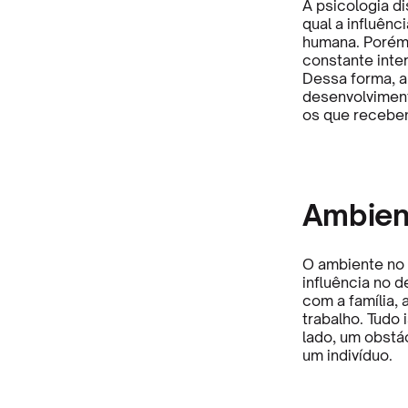
A psicologia di
qual a influên
humana. Porém,
constante inte
Dessa forma, a 
desenvolviment
os que recebem
Ambien
O ambiente no 
influência no d
com a família, 
trabalho. Tudo 
lado, um obstá
um indivíduo.