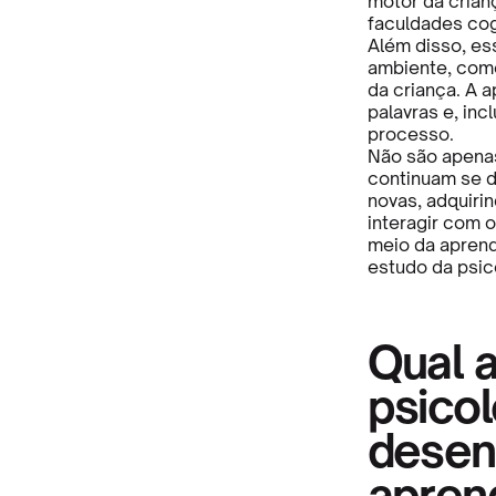
motor da cria
faculdades cog
Além disso, es
ambiente, como
da criança. A 
palavras e, inc
processo.
Não são apena
continuam se d
novas, adquiri
interagir com 
meio da apren
estudo da psic
Qual a
psicol
desen
apren