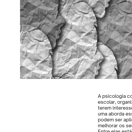
A psicologia c
escolar, organi
terem interes
uma aborda es
podem ser apl
melhorar os se
Entre elas est