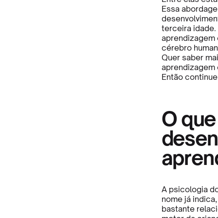
Essa abordagem
desenvolvimen
terceira idade
aprendizagem 
cérebro human
Quer saber mai
aprendizagem e
Então continue 
O que 
desen
apren
A psicologia d
nome já indica
bastante relaci