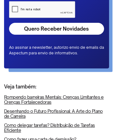
Ao assinar a newsletter, autorizo envio de emails da
Aspectum para envio de informativos.
Veja também:
Rompendo barreiras Mentais: Crenças Limitantes e
Crenças Fortalecedoras
Desenhando o Futuro Profissional: A Arte do Plano
de Carreira
Como delegar tarefas? Distribuição de Tarefas
Eficiente
Como fazer uma carta de demissão?