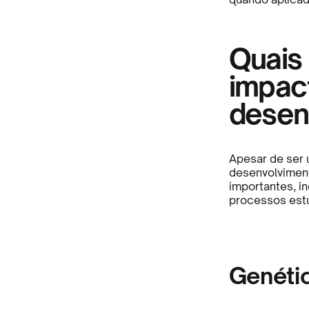
Quais 
impac
desen
Apesar de ser 
desenvolviment
importantes, i
processos estu
Genéti