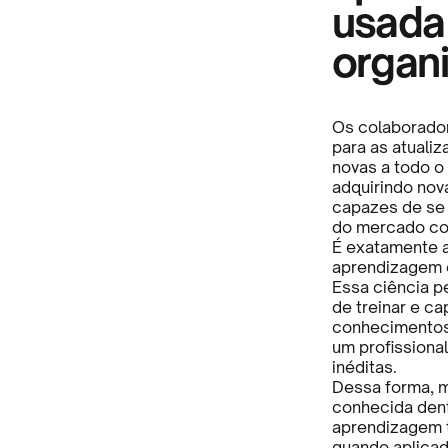
usada
organi
Os colaborado
para as atuali
novas a todo o
adquirindo nov
capazes de se 
do mercado co
É exatamente a
aprendizagem c
Essa ciência p
de treinar e ca
conhecimentos 
um profissiona
inéditas.
Dessa forma, m
conhecida dent
aprendizagem t
quando aplicad