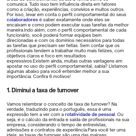
comunica. Tudo isso tem influência direta em fatores
como a criação, experiências, convívios e muitos outros.
Por isso, levar em conta o perfil comportamental do seus
colaboradores
é saber exatamente onde eles se
encaixam e como podem executar suas tarefas da melhor
maneira.Indo além, com o perfil comportamental de cada
funcionário, você poderá formar equipes bem
direcionadas e com os domínios necessários para todas
as tarefas que precisam ser feitas. Sem contar que os
profissionais tendem a trabalhar muito mais felizes, com
objetivos claros e foco em resultados
expressivos.Existem ainda, muitas outras vantagens em
apostar no uso do perfil comportamental, sabia? Listamos
algumas abaixo para você entender melhor a sua
importância. Confira 6 motivos!
1. Diminui a taxa de turnover
Vamos relembrar o conceito de taxa de turnover? Na
verdade, traduzindo para o português, essa é uma
expressão tem a ver com a
rotatividade de pessoal
. Ou
seja, é o cálculo da entrada e saída de profissionais na sua
empresa, considerando o tempo de entrevistas,
admissões e contratos de experiência.Para você ter uma
ideia, as taxas de turnover são uma das maiores