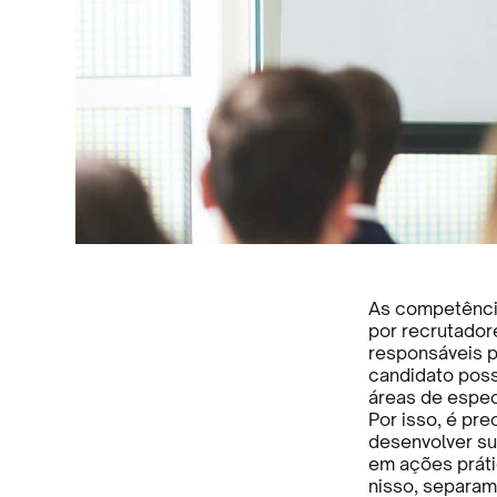
As competência
por recrutador
responsáveis p
candidato poss
áreas de espec
Por isso, é pr
desenvolver su
em ações prát
nisso, separam