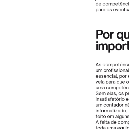
de competência
para os eventua
Por qu
impor
As competência
um profissiona
essencial, por
veia para que o
uma competênc
Sem elas, os p
insatisfatório 
um contador nã
informatizado,
feito em algun
A falta de com
toda uma equip