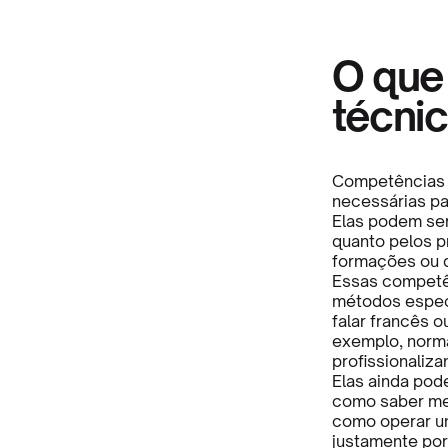
O que
técni
Competências 
necessárias p
Elas podem ser
quanto pelos p
formações ou d
Essas competên
métodos especí
falar francês o
exemplo, norma
profissionaliza
Elas ainda pod
como saber me
como operar um
justamente por