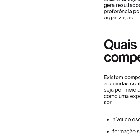
gera resultado
preferência po
organização.
Quais 
compe
Existem compet
adquiridas con
seja por meio
como uma exper
ser:
nível de es
formação su