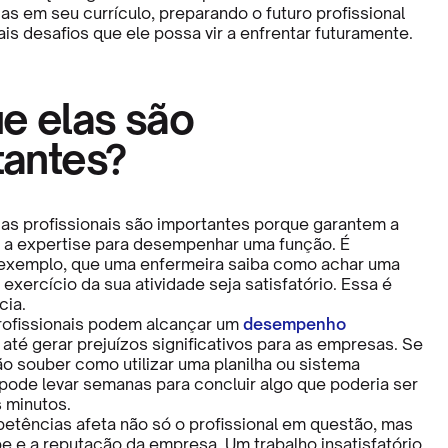
s em seu currículo, preparando o futuro profissional
is desafios que ele possa vir a enfrentar futuramente.
e elas são
tantes?
s profissionais são importantes porque garantem a
l a expertise para desempenhar uma função. É
 exemplo, que uma enfermeira saiba como achar uma
 exercício da sua atividade seja satisfatório. Essa é
ia.
rofissionais podem alcançar um
desempenho
e até gerar prejuízos significativos para as empresas. Se
o souber como utilizar uma planilha ou sistema
 pode levar semanas para concluir algo que poderia ser
s minutos.
petências afeta não só o profissional em questão, mas
e e a reputação da empresa. Um trabalho insatisfatório