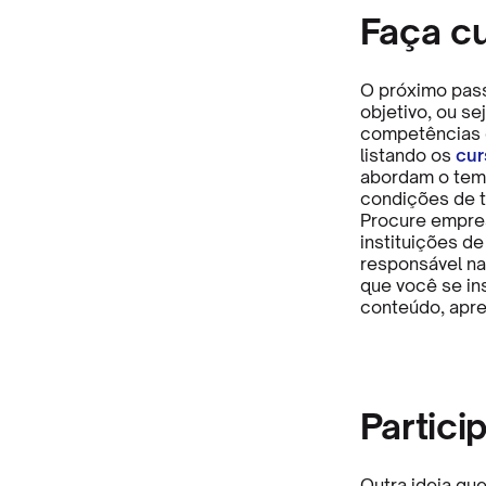
Faça c
O próximo pas
objetivo, ou se
competências 
listando os
cur
abordam o tema
condições de 
Procure empres
instituições d
responsável na
que você se in
conteúdo, apre
Partici
Outra ideia qu