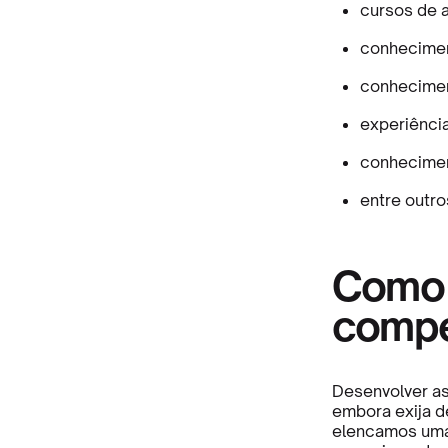
cursos de 
conhecimen
conhecimen
experiênci
conhecimen
entre outro
Como 
compe
Desenvolver as
embora exija d
elencamos uma