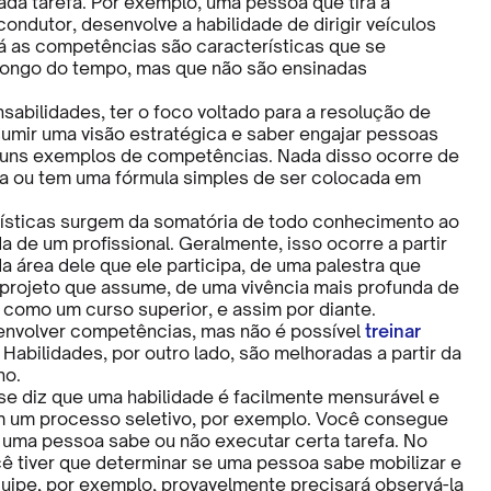
ada tarefa. Por exemplo, uma pessoa que tira a
condutor, desenvolve a habilidade de dirigir veículos
á as competências são características que se
longo do tempo, mas que não são ensinadas
sabilidades, ter o foco voltado para a resolução de
umir uma visão estratégica e saber engajar pessoas
guns exemplos de competências. Nada disso ocorre de
a ou tem uma fórmula simples de ser colocada em
ísticas surgem da somatória de todo conhecimento ao
a de um profissional. Geralmente, isso ocorre a partir
a área dele que ele participa, de uma palestra que
 projeto que assume, de uma vivência mais profunda de
como um curso superior, e assim por diante.
envolver competências, mas não é possível
treinar
Habilidades, por outro lado, são melhoradas a partir da
no.
 se diz que uma habilidade é facilmente mensurável e
em um processo seletivo, por exemplo. Você consegue
se uma pessoa sabe ou não executar certa tarefa. No
cê tiver que determinar se uma pessoa sabe mobilizar e
uipe, por exemplo, provavelmente precisará observá-la