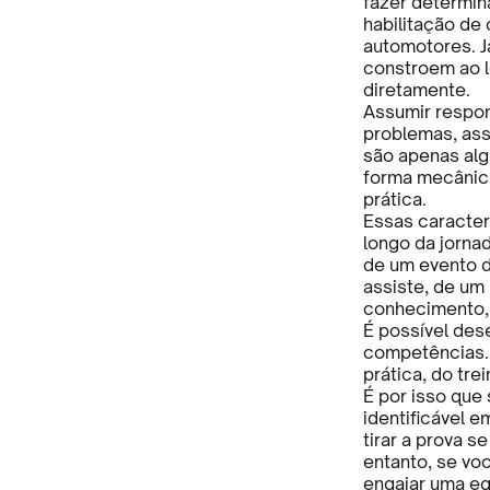
fazer determin
habilitação de 
automotores. J
constroem ao 
diretamente.
Assumir respon
problemas, ass
são apenas al
forma mecânic
prática.
Essas caracter
longo da jornad
de um evento d
assiste, de um
conhecimento, 
É possível des
competências. 
prática, do trei
É por isso que
identificável 
tirar a prova 
entanto, se vo
engajar uma eq