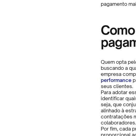
pagamento mais
Como 
pagam
Quem opta pel
buscando a qual
empresa compr
performance
p
seus clientes.
Para adotar e
identificar qua
seja, que conj
alinhado à estra
contratações 
colaboradores
Por fim, cada 
proporcional a