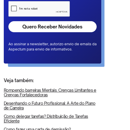
Ao assinar a newsletter, autorizo envio de emails da
Aspectum para envio de informativos.
Veja também:
Rompendo barreiras Mentais: Crenças Limitantes e
Crenças Fortalecedoras
Desenhando o Futuro Profissional: A Arte do Plano
de Carreira
Como delegar tarefas? Distribuição de Tarefas
Eficiente
Como fazer uma carta de demissão?