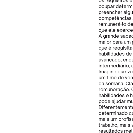
os requisitos e
ocupar determi
preencher algu
competências. 
remunerá-lo d
que ele exerce
A grande sacad
maior para um 
que é requisit
habilidades de
avançado, enq
intermediário,
Imagine que vo
um time de ven
da semana. Cla
remuneração. C
habilidades e 
pode ajudar mu
Diferentement
determinado c
mais um profiss
trabalho, mais
resultados melh