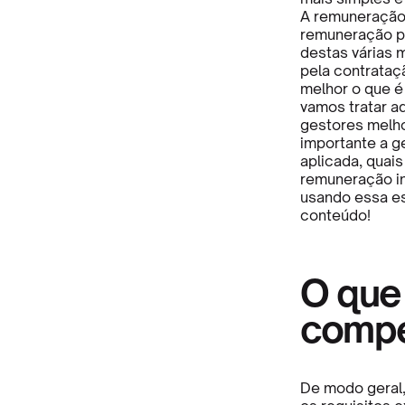
A remuneração
remuneração p
destas várias 
pela contrataç
melhor o que é
vamos tratar a
gestores melho
importante a g
aplicada, quai
remuneração in
usando essa es
conteúdo!
O que
compe
De modo geral,