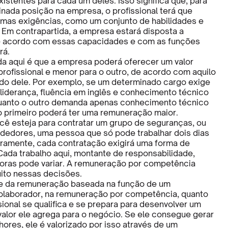
xistentes para cada um deles. Isso significa que, para
nada posição na empresa, o profissional terá que
mas exigências, como um conjunto de habilidades e
Em contrapartida, a empresa estará disposta a
e acordo com essas capacidades e com as funções
rá.
a aqui é que a empresa poderá oferecer um valor
profissional e menor para o outro, de acordo com aquilo
ado dele. Por exemplo, se um determinado cargo exige
 liderança, fluência em inglês e conhecimento técnico
uanto o outro demanda apenas conhecimento técnico
 o primeiro poderá ter uma remuneração maior.
cê esteja para contratar um grupo de seguranças, ou
dedores, uma pessoa que só pode trabalhar dois dias
ramente, cada contratação exigirá uma forma de
ada trabalho aqui, montante de responsabilidade,
horas pode variar. A remuneração por competência
ito nessas decisões.
e da remuneração baseada na função de um
olaborador, na remuneração por competência, quanto
ional se qualifica e se prepara para desenvolver um
 valor ele agrega para o negócio. Se ele consegue gerar
ores, ele é valorizado por isso através de um