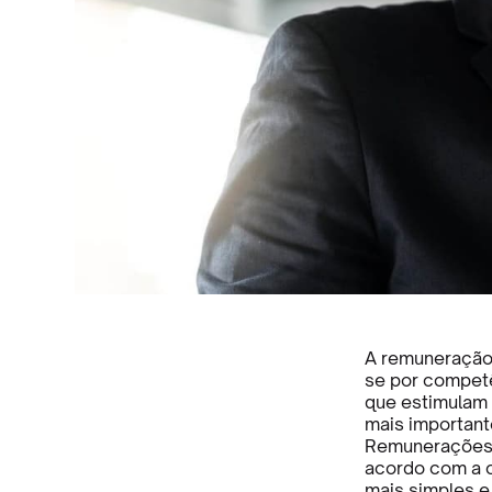
A remuneração,
se por competên
que estimulam 
mais important
Remunerações 
acordo com a c
mais simples e