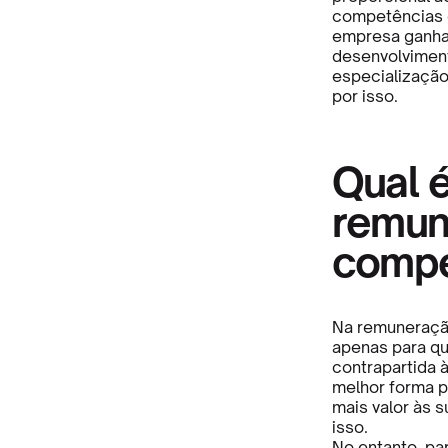
competências q
empresa ganhan
desenvolviment
especialização
por isso.
Qual é
remun
compe
Na remuneraçã
apenas para qu
contrapartida à
melhor forma po
mais valor às 
isso.
No entanto, pa