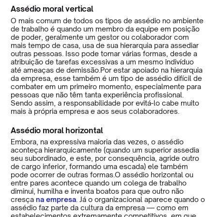
Assédio moral vertical
O mais comum de todos os tipos de assédio no ambiente
de trabalho é quando um membro da equipe em posição
de poder, geralmente um gestor ou colaborador com
mais tempo de casa, usa de sua hierarquia para assediar
outras pessoas. Isso pode tomar várias formas, desde a
atribuição de tarefas excessivas a um mesmo indivíduo
até ameaças de demissão.Por estar apoiado na hierarquia
da empresa, esse também é um tipo de assédio difícil de
combater em um primeiro momento, especialmente para
pessoas que não têm tanta experiência profissional.
Sendo assim, a responsabilidade por evitá-lo cabe muito
mais à própria empresa e aos seus colaboradores.
Assédio moral horizontal
Embora, na expressiva maioria das vezes, o assédio
aconteça hierarquicamente (quando um superior assedia
seu subordinado, e este, por consequência, agride outro
de cargo inferior, formando uma escada) ele também
pode ocorrer de outras formas.O assédio horizontal ou
entre pares acontece quando um colega de trabalho
diminui, humilha e inventa boatos para que outro não
cresça
na empresa
. Já o organizacional aparece quando o
assédio faz parte da cultura da empresa — como em
estabelecimentos extremamente competitivos, em que