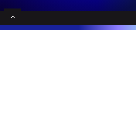
Educação Executiva, Cursos e MBA's que desenvolvem líderes e potencial humano.
Entrar em Contato
DESCOBRIR
CASES
Desafios da Liderança
Órgão Público