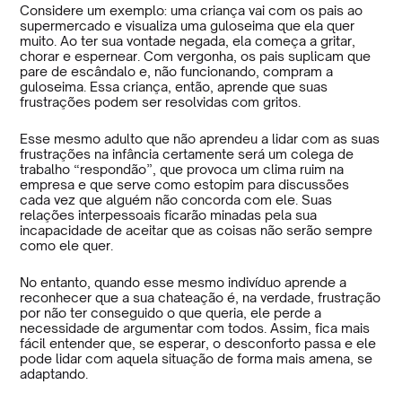
Considere um exemplo: uma criança vai com os pais ao
supermercado e visualiza uma guloseima que ela quer
muito. Ao ter sua vontade negada, ela começa a gritar,
chorar e espernear. Com vergonha, os pais suplicam que
pare de escândalo e, não funcionando, compram a
guloseima. Essa criança, então, aprende que suas
frustrações podem ser resolvidas com gritos.
Esse mesmo adulto que não aprendeu a lidar com as suas
frustrações na infância certamente será um colega de
trabalho “respondão”, que provoca um clima ruim na
empresa e que serve como estopim para discussões
cada vez que alguém não concorda com ele. Suas
relações interpessoais ficarão minadas pela sua
incapacidade de aceitar que as coisas não serão sempre
como ele quer.
No entanto, quando esse mesmo indivíduo aprende a
reconhecer que a sua chateação é, na verdade, frustração
por não ter conseguido o que queria, ele perde a
necessidade de argumentar com todos. Assim, fica mais
fácil entender que, se esperar, o desconforto passa e ele
pode lidar com aquela situação de forma mais amena, se
adaptando.