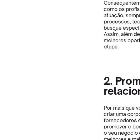
Consequenteme
como os profis
atuação, sempr
processos, tec
busque especi
Assim, além de
melhores oportu
etapa.
2. Pro
relaci
Por mais que v
criar uma corp
fornecedores e 
promover o bom
o seu negócio e
melhores e mai