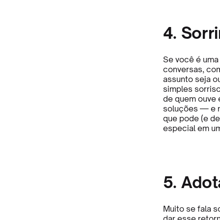
4. Sorr
Se você é uma
conversas, com
assunto seja o
simples sorriso
de quem ouve e
soluções — e nã
que pode (e dev
especial em um
5. Adot
Muito se fala 
dar esse retor