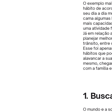
O exemplo mais
hábito de acor
seu dia a dia 
cama algumas h
mais capacidad
uma atividade f
Já em relação a
planejar melho
trânsito, entre
Esse foi apena
hábitos que po
alavancar a sua
mesmo, chegar 
com a família e
1. Busc
O mundo e a s