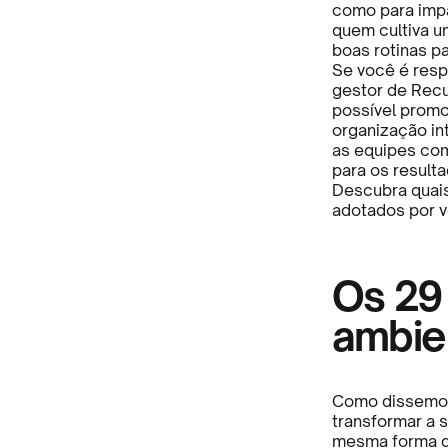
como para impa
quem cultiva u
boas rotinas p
Se você é resp
gestor de Rec
possível promo
organização in
as equipes com
para os resulta
Descubra quai
adotados por v
Os 29
ambie
Como dissemos
transformar a s
mesma forma qu