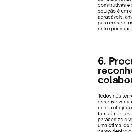
construtivas e
solução é um e
agradáveis, am
para crescer n
entre pessoas.
6. Proc
reconh
colabo
Todos nós temo
desenvolver um
queira elogios
também pelos s
parabenize e v
uma ótima ide
cargo dentro d