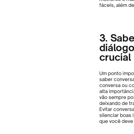
fáceis, além de
3. Sab
diálogo
crucial
Um ponto impor
saber convers
conversa ou co
alta importânc
vão sempre pos
deixando de tra
Evitar conversa
silenciar boas
que você deve 