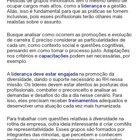
Pessoas de grupos minoritários têm o mesmo direito de
ocupar cargos mais altos, como a
liderança
e a gestão.
Aliás, isso é fundamental para que as práticas se tornem
inclusivas, pois esses profissionais terão olhares mais
realistas sobre o assunto.
Busque analisar como ocorrem as promoções e evolução
de carreira. É preciso considerar as particularidades de
cada um, como contexto social e questões cognitivas,
pensando em como tornar o processo justo. Adaptações
nos critérios e
capacitações
podem ser necessárias, por
exemplo.
A
liderança deve estar engajada
na promoção da
diversidade, dando o suporte necessário ao RH nessa
missão. Os líderes devem estar atentos às posturas dos
profissionais, combater o preconceito e analisar as
demandas e desafios do dia a dia nesse cenário. Para
isso, eles precisam receber
treinamentos
adequados e
desenvolver uma atuação cada vez mais humanizada.
Para trabalhar com questões relativas à diversidade na
rotina da empresa, outra ideia interessante é criar comitês
de representatividade. Esses grupos são formados por
integrantes das minorias, que percebem e conhecem
melhor do que ninguém as demandas de seu coletivo.