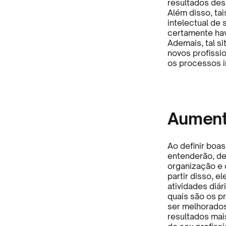
resultados des
Além disso, tai
intelectual de
certamente ha
Ademais, tal s
novos profissi
os processos i
Aument
Ao definir boas
entenderão, de
organização e 
partir disso, e
atividades diár
quais são os p
ser melhorados
resultados mai