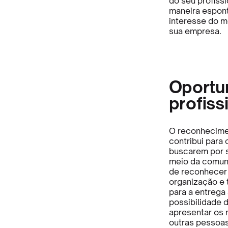
do seu profiss
maneira espont
interesse do 
sua empresa.
Oportu
profiss
O reconhecimen
contribui para
buscarem por s
meio da comuni
de reconhecer 
organização e 
para a entrega 
possibilidade 
apresentar os 
outras pessoa