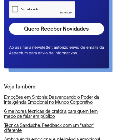
Ao assinar a newsletter, autorizo envio de emails da
Aspectum para envio de informativos.
Veja também:
Emoções em Sintonia: Desvendando o Poder da
Inteligência Emocional no Mundo Corporativo
6 melhores técnicas de oratória para quem tem
medo de falar em público
Técnica Sanduíche: Feedback com um "sabor"
diferente
Ambivalência emocional e inteligência emocional