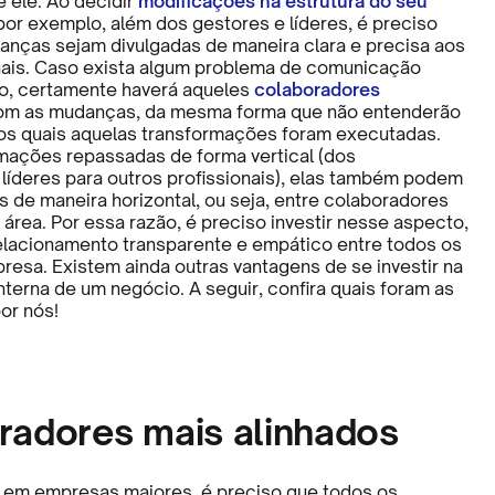
 ele. Ao decidir
modificações na estrutura do seu
 por exemplo, além dos gestores e líderes, é preciso
nças sejam divulgadas de maneira clara e precisa aos
nais. Caso exista algum problema de comunicação
, certamente haverá aqueles
colaboradores
m as mudanças, da mesma forma que não entenderão
os quais aquelas transformações foram executadas.
mações repassadas de forma vertical (dos
 líderes para outros profissionais), elas também podem
s de maneira horizontal, ou seja, entre colaboradores
rea. Por essa razão, é preciso investir nesse aspecto,
elacionamento transparente e empático entre todos os
resa. Existem ainda outras vantagens de se investir na
terna de um negócio. A seguir, confira quais foram as
or nós!
radores mais alinhados
 em empresas maiores, é preciso que todos os