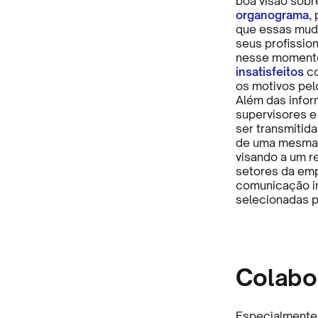
boa visão sobre
organograma
,
que essas muda
seus profissio
nesse momento
insatisfeitos
co
os motivos pel
Além das infor
supervisores e
ser transmitida
de uma mesma á
visando a um r
setores da emp
comunicação in
selecionadas p
Colabo
Especialmente