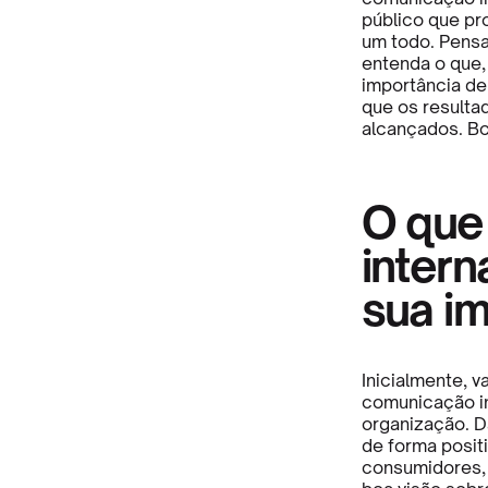
público que pr
um todo. Pensa
entenda o que, 
importância de
que os resulta
alcançados. Boa
O que
intern
sua i
Inicialmente, 
comunicação in
organização. D
de forma posit
consumidores, 