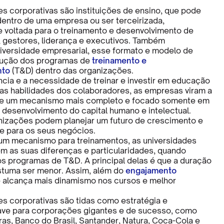
es corporativas são instituições de ensino, que pode
 dentro de uma empresa ou ser terceirizada,
 voltada para o treinamento e desenvolvimento de
 gestores, liderança e executivos. Também
versidade empresarial, esse formato e modelo de
olução dos programas de
treinamento e
nto
(T&D) dentro das organizações.
cia e a necessidade de treinar e investir em educação
nas habilidades dos colaboradores, as empresas viram a
e um mecanismo mais completo e focado somente em
 desenvolvimento do capital humano e intelectual.
nizações podem planejar um futuro de crescimento e
e para os seus negócios.
um mecanismo para treinamentos, as universidades
êm as suas diferenças e particularidades, quando
 programas de T&D. A principal delas é que a duração
stuma ser menor. Assim, além do
engajamento
e alcança mais dinamismo nos cursos e melhor
es corporativas são tidas como estratégia e
ave para corporações gigantes e de sucesso, como
as, Banco do Brasil, Santander, Natura, Coca-Cola e