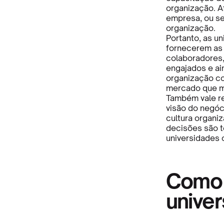
organização. A
empresa, ou se
organização.
Portanto, as u
fornecerem as
colaboradores,
engajados e a
organização c
mercado que mu
Também vale ref
visão do negóc
cultura organiz
decisões são t
universidades 
Como 
univer