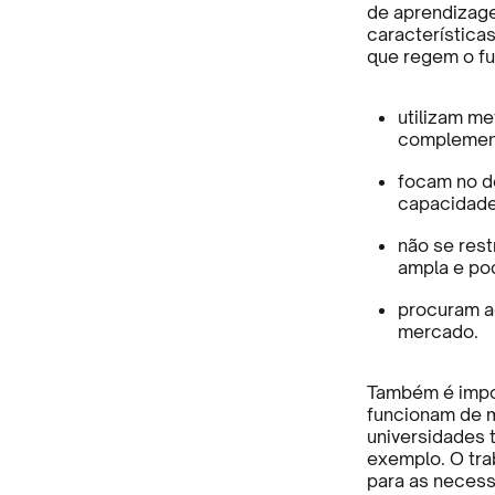
de aprendizage
característica
que regem o fu
utilizam me
complement
focam no d
capacidade
não se rest
ampla e po
procuram a
mercado.
Também é impor
funcionam de m
universidades 
exemplo. O tra
para as necess