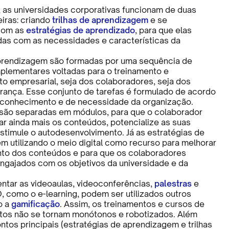
 as universidades corporativas funcionam de duas
eiras: criando
trilhas de aprendizagem
e se
com as
estratégias de aprendizado
, para que elas
das com as necessidades e características da
aprendizagem são formadas por uma sequência de
plementares voltadas para o treinamento e
o empresarial, seja dos colaboradores, seja dos
erança. Esse conjunto de tarefas é formulado de acordo
 conhecimento e de necessidade da organização.
s são separadas em módulos, para que o colaborador
ar ainda mais os conteúdos, potencialize as suas
estimule o autodesenvolvimento. Já as estratégias de
m utilizando o meio digital como recurso para melhorar
to dos conteúdos e para que os colaboradores
gajados com os objetivos da universidade e da
tar as videoaulas, videoconferências,
palestras
e
 como o e-learning, podem ser utilizados outros
o a
gamificação
. Assim, os treinamentos e cursos de
tos não se tornam monótonos e robotizados. Além
ntos principais (estratégias de aprendizagem e trilhas