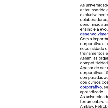
As universidad
estar inserida
exclusivamente
colaboradores,
denominada uni
ensino é a ev
desenvolvime
Com a importân
corporativa e 
necessidade d
treinamentos e
Assim, as orga
competitividad
Apesar de ser 
corporativas t
comparadas aos
dos cursos co
corporativo
, s
aprendizado.
As universidad
ferramenta-ch
AmBev, Petrobr