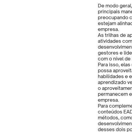
De modo geral,
principais man
preocupando 
estejam alinha
empresa.
As trilhas de 
atividades com
desenvolviment
gestores e lid
com o nível de
Para isso, ela
possa aproveit
habilidades e 
aprendizado ve
o aproveitamen
permanecem en
empresa.
Para complemen
conteúdos EAD,
métodos, com
desenvolvimen
desses dois po