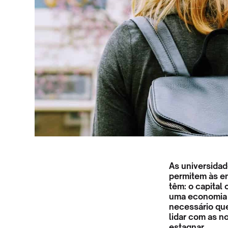
As universida
permitem às em
têm: o capital
uma economia 
necessário que
lidar com as n
estagnar.